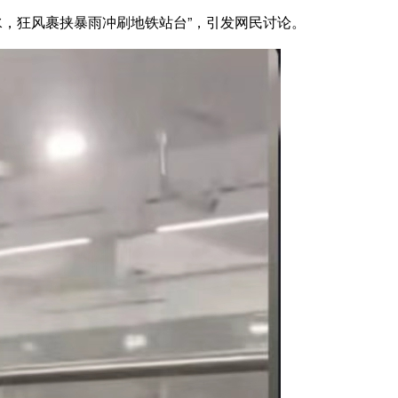
水，狂风裹挟暴雨冲刷地铁站台”，引发网民讨论。